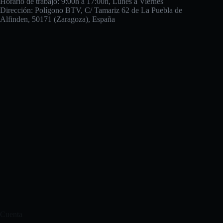
Horario de trabajo: 9:00h a 17:00h, Lunes a Viernes
Dirección: Polígono BTV, C/ Tamariz 62 de La Puebla de
Alfinden, 50171 (Zaragoza), España
Cuenta