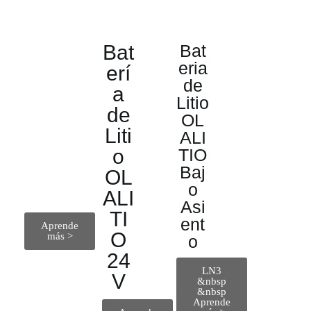
Bat
Bat
Bat
Bat
ería
eria
erí
eri
de
de
a
a
Litio
Litio
de
de
OL
OL
Liti
Liti
ALI
ALI
o
TIO
o
TIO
Baj
OL
OL
o
12V
ALI
ALI
Asi
TI
TI
ent
Aprende
O
O
más >
o​
24
Baj
LN3
V
o
&nbsp
&nbsp
Asi
Aprende