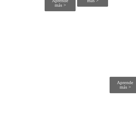
Aprende
más >
ent
más >
o​
co
n
Cal
efa
cci
ón
Aprende
más >