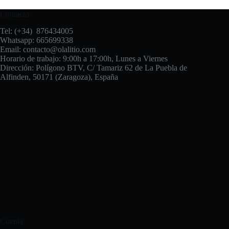
Contacto
Tel: (+34) 876434005
Whatsapp: 665699338
Email:
contacto@olalitio.com
Horario de trabajo: 9:00h a 17:00h, Lunes a Viernes
Dirección: Polígono BTV, C/ Tamariz 62 de La Puebla de
Alfinden, 50171 (Zaragoza), España
Cuenta